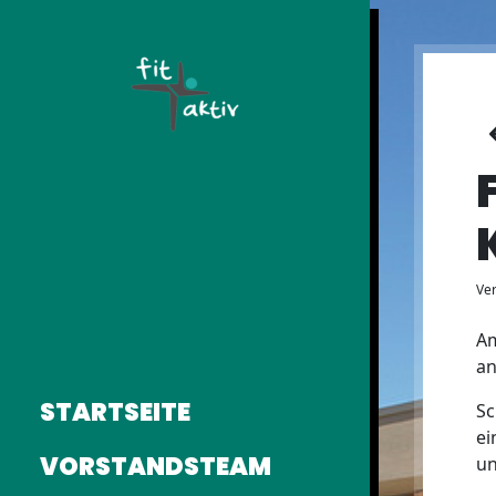
Ver
Am
an
STARTSEITE
Sc
ei
VORSTANDSTEAM
un